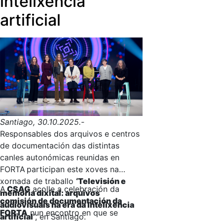
intelixencia
artificial
Santiago, 30.10.2025.-
Responsables dos arquivos e centros
de documentación das distintas
canles autonómicas reunidas en
FORTA
participan este xoves na
xornada de traballo
‘Televisión e
A
CSAG
acolle a celebración da
memoria dixital: arquivos
comisión de documentación da
audiovisuais na era da intelixencia
FORTA
nun encontro en que se
artificial’
, en Santiago.