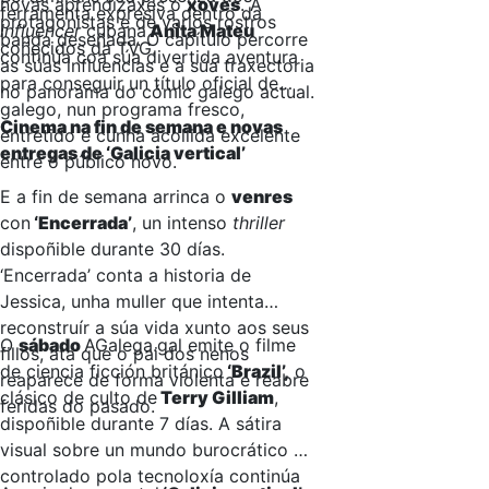
novas aprendizaxes o
xoves
. A
ferramenta expresiva dentro da
protagonistas e de varios rostros
influencer
cubana
Anita Mateu
banda deseñada. O capítulo percorre
coñecidos da TVG.
continúa coa súa divertida aventura
as súas influencias e a súa traxectoria
para conseguir un título oficial de
no panorama do cómic galego actual.
galego, nun programa fresco,
Cinema na fin de semana e novas
entretido e cunha acollida excelente
entregas de ‘Galicia vertical’
entre o público novo.
E a fin de semana arrinca o
venres
con
‘Encerrada’
, un intenso
thriller
dispoñible durante 30 días.
‘Encerrada’ conta a historia de
Jessica, unha muller que intenta
reconstruír a súa vida xunto aos seus
O
sábado
AGalega.gal emite o filme
fillos, ata que o pai dos nenos
de ciencia ficción británico
‘Brazil’,
o
reaparece de forma violenta e reabre
clásico de culto de
Terry Gilliam
,
feridas do pasado.
dispoñible durante 7 días. A sátira
visual sobre un mundo burocrático e
controlado pola tecnoloxía continúa