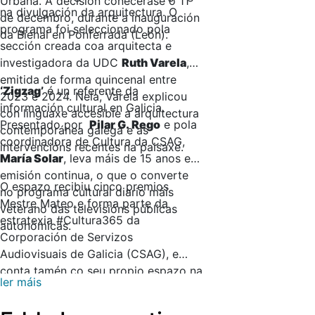
Urbana. A decisión coñecerase o 11
na divulgación da arquitectura. O
de decembro, durante a inauguración
programa foi seleccionado pola
da Bienal en Ponferrada (León).
sección creada coa arquitecta e
investigadora da UDC
Ruth Varela
,
emitida de forma quincenal entre
‘Zigzag’
é un referente da
2023 e 2024. Nela, Varela explicou
información cultural en Galicia.
con linguaxe accesible a arquitectura
Presentado por
Pilar G. Rego
e pola
contemporánea galega e as
coordinadora de Cultura da CSAG,
intervencións recentes na paisaxe.
María Solar
, leva máis de 15 anos en
emisión continua, o que o converte
O espazo recibiu cinco premios
no programa cultural diario máis
Mestre Mateo e forma parte da
veterano das televisións públicas
estratexia #Cultura365 da
autonómicas.
Corporación de Servizos
Audiovisuais de Galicia (CSAG), e
conta tamén co seu propio espazo na
ler máis
plataforma AGalega.gal. O seu
obxectivo é achegar ao público a