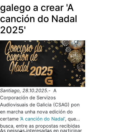
galego a crear 'A
eficiencia e a calidade do conxunto
dos arquivos audiovisuais das
canción do Nadal
televisións públicas.
2025'
Santiago, 28.10.2025.-
A
Corporación de Servizos
Audiovisuais de Galicia (CSAG) pon
en marcha unha nova edición do
certame
‘A canción do Nadal’
, que
busca, entre as propostas recibidas
As persoas interesadas en participar