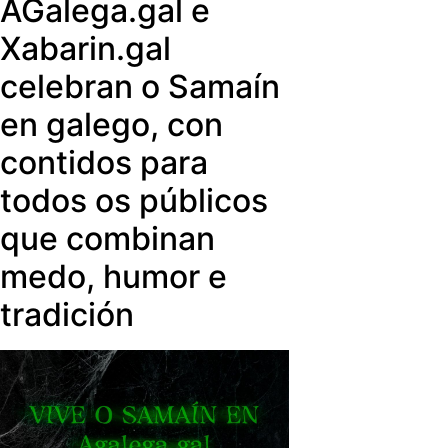
AGalega.gal e
gratuíta e está a disposición da
xeracións.
audiencia desde calquera parte do
Xabarin.gal
planeta. Pódese descargar desde
celebran o Samaín
Google Play, Apple Store,
Chromecast e nas principais
en galego, con
televisións intelixentes (dispoñible
contidos para
para descargar en versión iOS e
Android).
todos os públicos
que combinan
medo, humor e
tradición