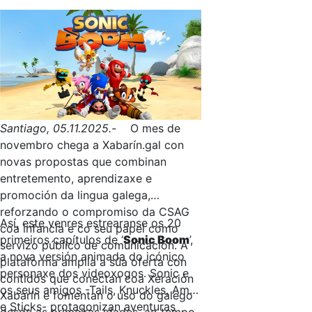
Santiago, 05.11.2025.-
O mes de
novembro chega a Xabarín.gal con
novas propostas que combinan
entretemento, aprendizaxe e
promoción da lingua galega,
reforzando o compromiso da CSAG
Así, este venres estrearanse os 20
coa infancia e co seu papel como
primeiros capítulos de ‘
Sonic Boom
’,
servizo público de comunicación. A
a nova versión animada do icónico
plataforma amplía a súa oferta con
personaxe dos videoxogos. Sonic e
contidos que conectan coa Xeración
os seus amigos -Tails, Knuckles, Amy
Xabarín e fomentan o uso do galego
e Sticks- protagonizan aventuras
desde as primeiras idades, ao tempo