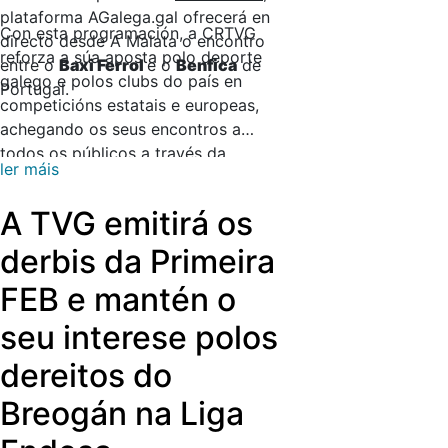
plataforma AGalega.gal ofrecerá en
Con esta programación, a CRTVG
directo desde A Malata o encontro
reforza a súa aposta polo deporte
entre o
Baxi Ferrol
e o
Benfica
de
galego e polos clubs do país en
Portugal.
competicións estatais e europeas,
achegando os seus encontros a
todos os públicos a través da
ler máis
televisión, a radio e as súas
plataformas dixitais.
A TVG emitirá os
derbis da Primeira
FEB e mantén o
seu interese polos
dereitos do
Breogán na Liga