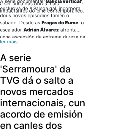
A serie documental
‘Galicia vertical’
,
a ser unha das obras máis
exclusiva de AGalega.gal, incorpora
impactantes do cine contemporáneo.
dous novos episodios tamén o
sábado. Desde as
Fragas do Eume
, o
escalador
Adrián Álvarez
afronta
unha ascensión de extrema dureza na
ler máis
canteira da presa do Eume,
explorando a conexión entre a
A serie
verticalidade e o bosque atlántico. E
a seguinte parada da produción é no
'Serramoura' da
Canón do Sil
(Os Peares), onde a
TVG dá o salto a
familia Böck
protagoniza unha viaxe
interxeracional pola escalada clásica,
novos mercados
que combina natureza, tradición e o
internacionais, cun
patrimonio vitivinícola da Ribeira
Sacra.
acordo de emisión
en canles dos