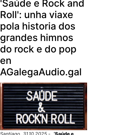
'Saúde e Rock and
Roll': unha viaxe
pola historia dos
grandes himnos
do rock e do pop
en
AGalegaAudio.gal
Santiago, 31.10.2025.-
‘Saúde e