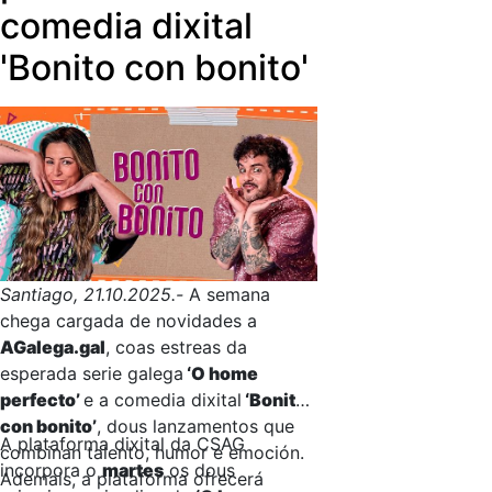
comedia dixital
para todos os galegos».
'Bonito con bonito'
Santiago, 21.10.2025.-
A semana
chega cargada de novidades a
AGalega.gal
, coas estreas da
esperada serie galega
‘O home
perfecto’
e a comedia dixital
‘Bonito
con bonito’
, dous lanzamentos que
A plataforma dixital da CSAG
combinan talento, humor e emoción.
incorpora o
martes
os dous
Ademais, a plataforma ofrecerá