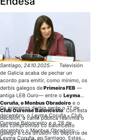
Endesa
Santiago, 24.10.2025.-
Televisión
de Galicia acaba de pechar un
acordo para emitir, como mínimo, os
derbis galegos de
Primeira FEB
—
antiga LEB Ouro— entre o
Leyma
Coruña, o Monbus Obradoiro
e o
Os primeiros derbis serán o 17 de
Club Ourense Baloncesto
. Con esta
decembro, o Leyma Coruña - Club
decisión, a canle pública reafirma o
Ourense Baloncesto e o 28 de
seu compromiso co baloncesto
decembro o Monbus Obradoiro -
galego e coa difusión do deporte de
Leyma Coruña, en Santiago. Estas