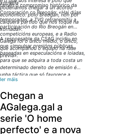
é o que nos interesa e polo que
xornada”
.
tamén o compromiso histórico da
poderiamos chegar a un acordo
Corporación co Breogán:
«Hai dúas
económico: polo Breogán, non por
temporadas, a TVG retransmitiu a
calquera partido que nos toque na
participación do Río Breogán en
xornada».
competicións europeas, e a Radio
A responsable da CSAG incidiu en
Galega foi o único medio, o único,
que
«impulsar presións públicas,
que acompañou o equipo na fase
baseadas en especulacións e loiadas,
previa».
para que se adquira a toda costa un
determinado dereito de emisión é
unha táctica que só favorece a
ler máis
posición do vendedor e debilita a do
comprador, neste caso un ente
Chegan a
público, en detrimento do interese
xeral»
, recalcou. E concluíu:
«Sempre
AGalega.gal a
que existan dereitos dispoñibles e
serie 'O home
condicións orzamentarias asumibles,
a TVG amosará interese en ofrecer
perfecto' e a nova
estes contidos en aberto, e de balde,