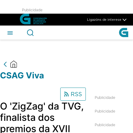
CSAG Viva - CSAG
Publicidade
Skip to Main Content
Ligazóns de interese
CSAG Viva
RSS
Publicidade
O 'ZigZag' da TVG,
Publicidade
finalista dos
Publicidade
premios da XVII