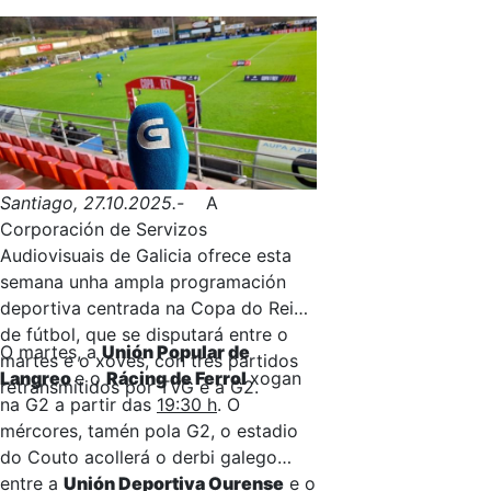
Santiago, 27.10.2025.-
A
Corporación de Servizos
Audiovisuais de Galicia ofrece esta
semana unha ampla programación
deportiva centrada na Copa do Rei
de fútbol, que se disputará entre o
O martes, a
Unión Popular de
martes e o xoves, con tres partidos
Langreo
e o
Rácing de Ferrol
xogan
retransmitidos por TVG e a G2.
na G2 a partir das
19:30 h
. O
mércores, tamén pola G2, o estadio
do Couto acollerá o derbi galego
entre a
Unión Deportiva Ourense
e o