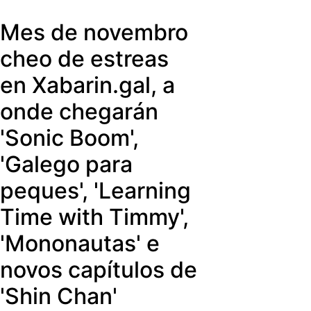
e promover o benestar físico e
Mes de novembro
emocional. Con este espazo,
producido por La Región Televisión,
cheo de estreas
Televisión de Galicia propón unha
en Xabarin.gal, a
cita coa saúde, coa enerxía e co
movemento.
onde chegarán
'Sonic Boom',
'Galego para
peques', 'Learning
Time with Timmy',
'Mononautas' e
novos capítulos de
'Shin Chan'