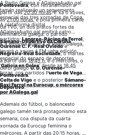
A Radio Galega e AGalegaAudio.gal
Pontevedra
, con retransmisión a
tamén realizarán un seguemento
partir das
20:30 horas
. E xa o xoves,
especial das tres xornadas de Copa.
ás
21:00 horas
, e pola primeira canle
A plataforma dixital
da TVG, un dos pratos fortes da
AGalegaAudio.gal emitirá catro
eliminatoria galega: o partido
partidos:
Langreo-Rácing de Ferrol
,
Sámano-Deportivo da Coruña
.
E a emisora pública, a Radio Galega,
Ourense C. F.-Real Oviedo
e
levará o xoves á FM unha edición
Negreira-Real Sociedade
, o martes
especial do espazo de deportes
a partir das
18:45 h
; e o mércores, o
‘
Galicia en Goles
’ desde as
18.45
derbi galego
U. D. Ourense-
horas
, cos partidos P
uerto de Vega-
Pontevedra
.
Celta de Vigo
e o posterior
Sámano-
Baxi Ferrol na Eurocup, o mércores
Deportivo
.
por AGalega.gal
Ademais do fútbol, o baloncesto
galego tamén terá protagonismo esta
semana, coa disputa da cuarta
xornada da Eurocup feminina o
mércores. A partir das
20:15 horas
, a