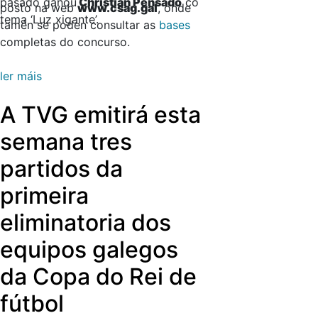
pasado gañou
Christian Pensado
co
posto na web
www.csag.gal
, onde
tema ‘Luz xigante’.
tamén se poden consultar as
bases
completas do concurso.
ler máis
A TVG emitirá esta
semana tres
partidos da
primeira
eliminatoria dos
equipos galegos
da Copa do Rei de
fútbol