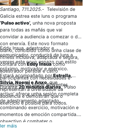
Santiago, 7.11.2025.-
Televisión de
Galicia estrea este luns o programa
‘Pulso activo’,
unha nova proposta
para todas as mañás que vai
convidar a audiencia a comezar o día
con enerxía. Este novo formato
Eddy Insua, adestrador e
diario, concibido como unha clase de
comunicador, conducirá de luns a
fitness
inclusiva, adaptada e segura,
venres este novo espazo cun estilo
contará con
Eddy Insua
como
próximo, motivador e enérxico.
adestrador persoal e catro
Estará acompañado por
Estrella,
participantes con necesidades e
Silvia, Noemi e Anxo
, que
condicións de saúde diferentes.
Durante
20 minutos diarios
, ‘Pulso
representan á diversidade da
activo’ ofrece unha sesión completa
audiencia e demostran que o
de adestramento adaptado,
exercicio é posible para todos.
combinando exercicio, motivación e
momentos de emoción compartida. O
obxectivo é combater o
ler máis
sedentarismo, mellorar a mobilidade,