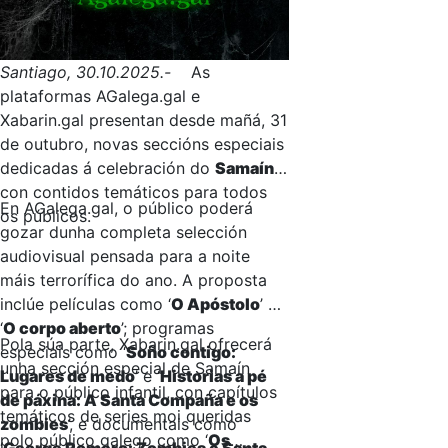
Santiago, 30.10.2025.-
As
plataformas AGalega.gal e
Xabarin.gal presentan desde mañá, 31
de outubro, novas seccións especiais
dedicadas á celebración do
Samaín
,
con contidos temáticos para todos
En AGalega.gal, o público poderá
os públicos.
gozar dunha completa selección
audiovisual pensada para a noite
máis terrorífica do ano. A proposta
inclúe películas como ‘
O Apóstolo
’ e
‘
O corpo aberto
’; programas
Pola súa parte, Xabarin.gal ofrecerá
especiais como ‘
Soño contigo:
unha sección especial de Samaín
Lugares de medo
’ e ‘
Historias a pé
para o público infantil, con capítulos
de páxina: A Santa Compaña e os
temáticos de series moi queridas
zombies
’, e documentais como
polo público galego como ‘
Os