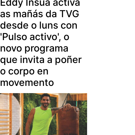
Eddy Insua activa
actualidade da cultura galega en
todas as súas formas de expresión.
as mañás da TVG
desde o luns con
'Pulso activo', o
novo programa
que invita a poñer
o corpo en
movemento