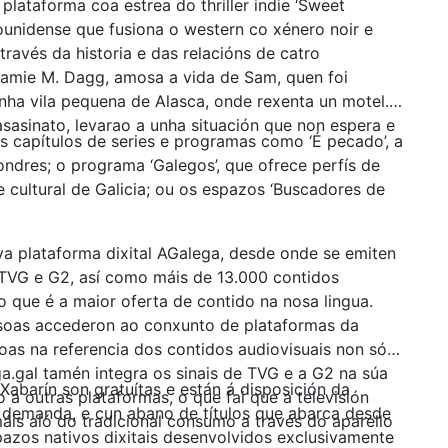
lataforma coa estrea do thriller indie ‘Sweet
adounidense que fusiona o western co xénero noir e
ravés da historia e das relacións de catro
Jamie M. Dagg, amosa a vida de Sam, quen foi
ha vila pequena de Alasca, onde rexenta un motel.
sasinato, levarao a unha situación que non espera e
 capítulos de series e programas como ‘É pecado’, a
ondres; o programa ‘Galegos’, que ofrece perfís de
 e cultural de Galicia; ou os espazos ‘Buscadores de
va plataforma dixital AGalega, desde onde se emiten
 TVG e G2, así como máis de 13.000 contidos
o que é a maior oferta de contido na nosa lingua.
rsoas accederon ao conxunto de plataformas da
as na referencia dos contidos audiovisuais non só á
a.gal tamén integra os sinais de TVG e a G2 na súa
barín son gratuítas e están á disposición da
o a outras plataformas, o que fai que a televisión
a demanda, e cun abano de títulos que abarca desde
máis aló do tradicional consumo a través do aparello
pazos nativos dixitais desenvolvidos exclusivamente