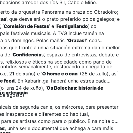
boacións arredor dos ríos Sil, Cabe e Miño.
certo da orquestra Panorama na praza do Obradoiro;
cas
’, que desvelará o prato preferido polos galegos; e
’, ‘
Comisión de Festas
’ e ‘
Festigaliando
’, co
pais festivais musicais. A TVG inclúe tamén na
a os domingos. Polas mañás, ‘
Grazas!
’, coas
soas que fronte a unha situación extrema dan o mellor
a de ‘
Confidencia
s’, espazo de entrevistas, debate e
is, relixiosos e éticos na sociedade como pano de
 contidos semanalmente, destacando a chegada de
oxe, 21 de xuño) e ‘
O home e o can
’ (25 de xullo), así
e feed
’. En Xabarin.gal haberá unha estrea cada
 (o luns 24 de xuño), ‘
Os Bolechas: historia de
 e artesanía
1 de agosto).
usicais da segunda canle, os mércores, para presentar
es inesperados e diferentes do habitual,
para os artistas como para o público. E na noite da
as
’, unha serie documental que achega a cara máis