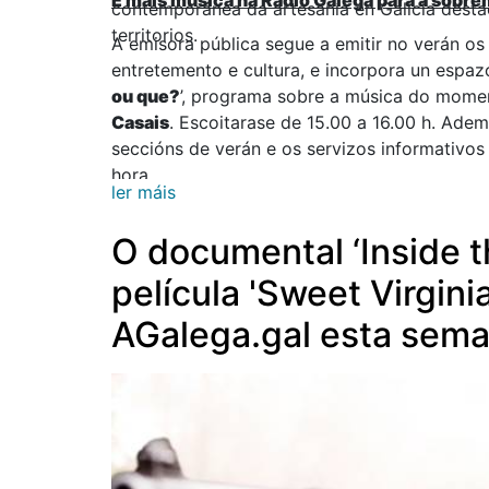
E máis música na Radio Galega para a sobr
contemporánea da artesanía en Galicia desta
territorios.
A emisora pública segue a emitir no verán os
entretemento e cultura, e incorpora un espazo
ou que?
’, programa sobre a música do mome
Casais
. Escoitarase de 15.00 a 16.00 h. Adem
seccións de verán e os servizos informativos 
hora.
ler máis
O documental ‘Inside th
película 'Sweet Virgini
AGalega.gal esta sem