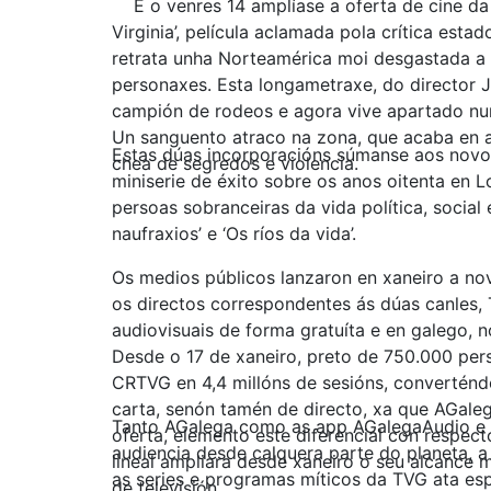
E o venres 14 amplíase a oferta de cine da p
Virginia’, película aclamada pola crítica est
retrata unha Norteamérica moi desgastada a t
personaxes. Esta longametraxe, do director 
campión de rodeos e agora vive apartado nun
Un sanguento atraco na zona, que acaba en a
Estas dúas incorporacións súmanse aos novos
chea de segredos e violencia.
miniserie de éxito sobre os anos oitenta en L
persoas sobranceiras da vida política, social
naufraxios’ e ‘Os ríos da vida’.
Os medios públicos lanzaron en xaneiro a no
os directos correspondentes ás dúas canles,
audiovisuais de forma gratuíta e en galego, n
Desde o 17 de xaneiro, preto de 750.000 pe
CRTVG en 4,4 millóns de sesións, converténdo
carta, senón tamén de directo, xa que AGaleg
Tanto AGalega como as app AGalegaAudio e Xa
oferta, elemento este diferencial con respect
audiencia desde calquera parte do planeta, 
lineal ampliara desde xaneiro o seu alcance 
as series e programas míticos da TVG ata es
de televisión.