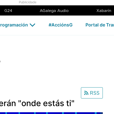
Publicidade
G24
AGalega Audio
Xabarín
rogramación
#AcciónsG
Portal de Tr
a
RSS
erán "onde estás ti"