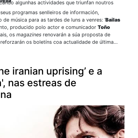
emesa
cando algunhas actividades que triunfan noutros
 seus programas senlleiros de información,
 de música para as tardes de luns a venres: ‘
Bailas
nto, producido polo actor e comunicador
Toño
ais, os
magazines
renovarán a súa proposta de
reforzarán os boletíns coa actualidade de última
e iranian uprising’ e a
a', nas estreas de
ana