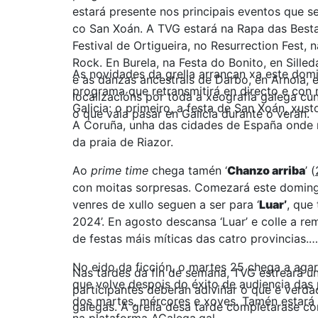
estará presente nos principais eventos que 
co San Xoán. A TVG estará na Rapa das Besta
Festival de Ortigueira, no Resurrection Fest
Rock. En Burela, na Festa do Bonito, en Sill
As novidades da grella arrancan xa este domi
e as danzas ancestrais de Darbo, en Arnoia, e
programa que retransmitirá en directo e con 
localizacións por toda a xeografía galega c
Galicia: o primeiro, a festa de San Xoán, xust
o que vaia pasar en Galicia durante o verán.
A Coruña, unha das cidades de España onde m
da praia de Riazor.
Ao
prime time
chega tamén ‘
Chanzo arriba
’ (
con moitas sorpresas. Comezará este domingo
venres de xullo seguen a ser para ‘
Luar’
, que
2024’. En agosto descansa ‘Luar’ e colle a re
de festas máis míticas das catro provincias.
No eido da ficción, o martes 25 chega a agar
Nas tardes da fin de semana, TVG estreará un
que volve despois do éxito de audiencia das 
participantes deberán adiviñar o que é verdad
dos martes, mércores e xoves. Tamén estará 
galegas. A grella desa tarde completarase con