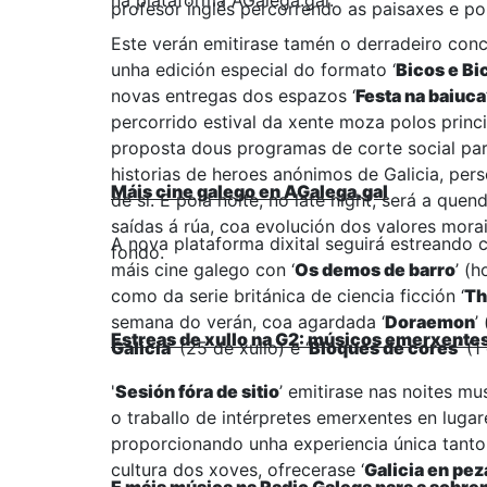
na plataforma AGalega.gal.
profesor inglés percorrendo as paisaxes e po
Este verán emitirase tamén o derradeiro con
unha edición especial do formato ‘
Bicos e Bi
novas entregas dos espazos ‘
Festa na baiuca
percorrido estival da xente moza polos princi
proposta dous programas de corte social par
historias de heroes anónimos de Galicia, per
Máis cine galego en AGalega.gal
de si. E pola noite, no late night, será a quend
saídas á rúa, coa evolución dos valores mora
A nova plataforma dixital seguirá estreando
fondo.
máis cine galego con ‘
Os demos de barro
’ (h
como da serie británica de ciencia ficción ‘
Th
semana do verán, coa agardada ‘
Doraemon
’
Estreas de xullo na G2: músicos emerxentes
Galicia
’ (25 de xullo) e ‘
Bloques de cores
’ (
'
Sesión fóra de sitio
’ emitirase nas noites m
o traballo de intérpretes emerxentes en lugar
proporcionando unha experiencia única tanto 
cultura dos xoves, ofrecerase ‘
Galicia en pez