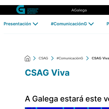
CSAG Viva - CSAG
Skip to Main Content
AGalega
Presentación
#ComunicaciónG
P
CSAG
#ComunicaciónG
CSAG Viv
CSAG Viva
A Galega estará este v