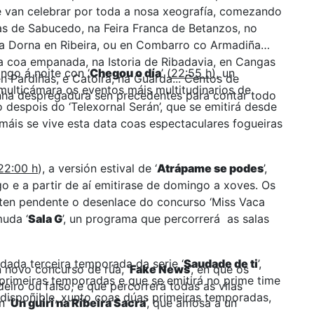
se van celebrar por toda a nosa xeografía, comezando
s de Sabucedo, na Feira Franca de Betanzos, no
, na Dorna en Ribeira, ou en Combarro co Armadiña
eda coa empanada, na Istoria de Ribadavia, en Cangas
ngo á noite con ‘
Chegou o día
’ (
22:55 h
), un
n Pardiñas, e Catoira, na Guarda... Centos de
multicámara os eventos máis multitudinarios de
unha despregadura sen precedentes para contar todo
o despois do ‘Telexornal Serán’, que se emitirá desde
áis se vive esta data coas espectaculares fogueiras
22:00 h
), a versión estival de ‘
Atrápame se podes
’,
 e a partir de aí emitirase de domingo a xoves. Os
 ten pendente o desenlace do concurso ‘Miss Vaca
muda ‘
Sala G
’, un programa que percorrerá as salas
dada terceira temporada da serie ‘
Saudade de ti
’,
 novo concurso de rúa, ‘
Fake News
’, en que os
primeiras temporadas e que se emitirá no prime time
eiro ou falso, e que percorrerá todas as vilas
dispoñible, xunto coas dúas primeiras temporadas,
 ‘
Un guiri na Ribeira Sacra
’, que amosa a un