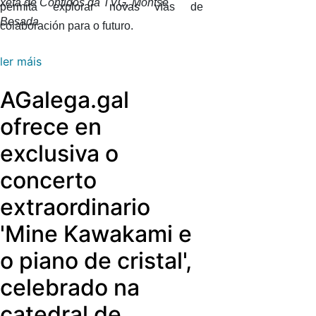
xefa de Contidos da TVG, Montse
permita explorar novas vías de
Besada
colaboración para o futuro.
ler máis
AGalega.gal
ofrece en
exclusiva o
concerto
extraordinario
'Mine Kawakami e
o piano de cristal',
celebrado na
catedral de