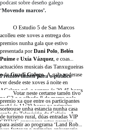
podcast sobre deseño galego
‘
Movendo marcos’.
O Estudio 5 de San Marcos
acolleu este xoves a entrega dos
premios nunha gala que estivo
presentada por
Dani Polo
,
Belén
Puime
e
Uxía Vázquez
, e coas
actuacións musicais das Tanxugueiras
e de
Guadi Galego
. A gala poderase
Premios tamén para o público
ver desde este xoves á noite en
AGalega.gal, o venres ás 20.45 horas
Votar neste certame tamén tivo
na G2 e o sábado 8 de marzo pola
premio xa que entre os participantes
mañá ás 11:30 horas na primeira
sorteouse unha estancia nunha casa
canle da Televisión de Galicia.
A
de turismo rural, dúas entradas VIP
CRTVG convocou estes premios
para asistir ao programa ‘Land Rober
para
festexar o primeiro aniversario