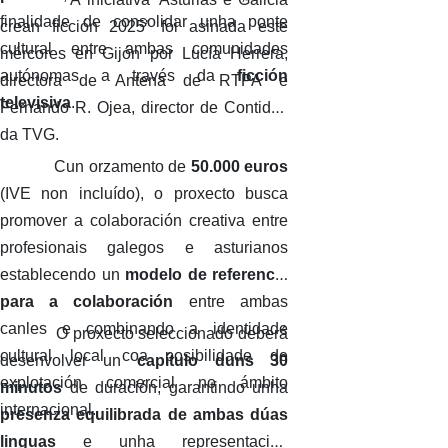
finalidade de consolidar unha ponte
crean ficción 2025’ foi asinada este
cultural entre ambas comunidades
mércores en Gijón por Lucía Herrera,
autónomas a través da
ficción
directora de Antena de RTPA e
televisiva
.
Fernando R. Ojea, director de Contidos
da TVG.
Cun orzamento de
50.000 euros
(IVE non incluído), o proxecto busca
promover a colaboración creativa entre
profesionais galegos e asturianos
establecendo un
modelo de referencia
para a colaboración
entre ambas
canles e combinando a identidade
O proxecto seleccionado deberá
cultural local coa posibilidade de
desenvolver un
capítulo duns 30
explotación comercial no ámbito
minutos
de duración, garantindo unha
internacional.
presenza equilibrada de ambas dúas
linguas
e unha representación