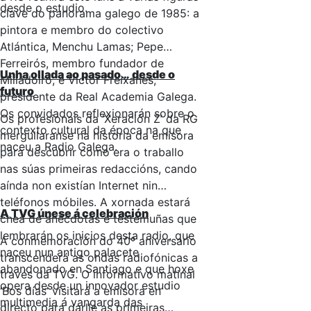
desde o estudio.
clave do panorama galego de 1985: a
pintora e membro do colectivo
Atlántica, Menchu Lamas; Pepe
Ferreirós, membro fundador de
Unha ollada ao pasado… desde o
Milladoiro, e Víctor Freixanes,
futuro
presidente da Real Academia Galega.
Os convidados reflexionarán sobre o
Os profesionais da ‘Xeración Z’ da RG
contexto cultural da época na que
mergullaranse na historia da emisora
naceu a Radio Galega.
para descubrir como era o traballo
nas súas primeiras redaccións, cando
aínda non existían Internet nin
teléfonos móbiles. A xornada estará
A TVG únese á celebración
chea de anécdotas e testemuñas que
lembrarán os inicios desta radio, que
A conmemoración do 40º aniversario
naceu nun antigo palacete
transcenderá as ondas radiofónicas a
abandonado en Santiago e que hoxe
través da TVG. O informativo matinal
opera desde un innovador estudio
‘Bos días’ visitará a emisora en
multimedia á vangarda das
directo para darlle as primeiras