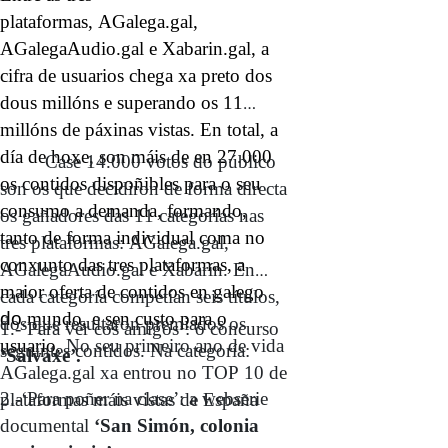
plataformas, AGalega.gal,
AGalegaAudio.gal e Xabarin.gal, a
cifra de usuarios chega xa preto dos
dous millóns e superando os 11
millóns de páxinas vistas. En total, a
día de hoxe, son máis de en 27.000
Case 14.000 votos do público
os contidos dispoñibles para o seu
son os que decidiron de forma directa
consumo a demanda, formando,
os gañadores das 11 categorías nas
tanto de forma individual coma no
tres plataformas: AGalega.gal,
conxunto das tres plataformas, a
AGalegaAudio.gal e Xabarín. En
maior oferta de contidos en galego
cada categoría competían seis títulos,
do
mundo, e sen custo para o
dos que resultaron premiados os
1.-‘Para ver cos amigos’: o concurso
usuario.
No seu primeiro ano de vida
seguintes contidos. Na categoría:
‘Salvaxe’.
AGalega.gal xa entrou no TOP 10 de
2.-‘Para poñer na clase’: a webserie
plataformas máis vistas de España
documental
‘San Simón, colonia