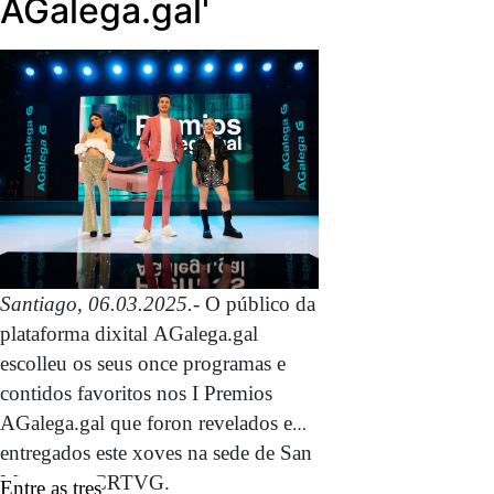
AGalega.gal'
Santiago, 06.03.2025.-
O público da
plataforma dixital AGalega.gal
escolleu os seus once programas e
contidos favoritos nos I Premios
AGalega.gal que foron revelados e
entregados este xoves na sede de San
Marcos na CRTVG.
Entre as tres