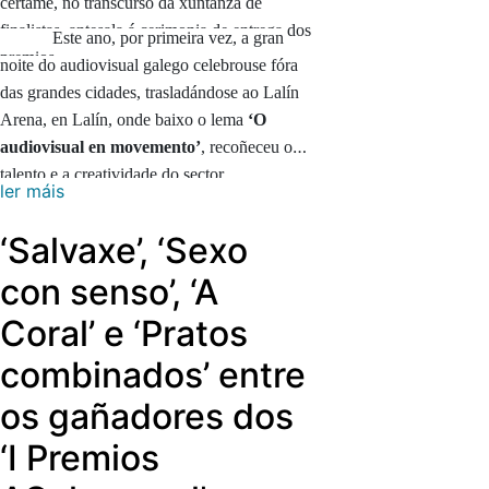
certame, no transcurso da xuntanza de
finalistas, antesala á cerimonia de entrega dos
Este ano, por primeira vez, a gran
premios.
noite do audiovisual galego celebrouse fóra
das grandes cidades, trasladándose ao Lalín
Arena, en Lalín, onde baixo o lema
‘O
audiovisual en movemento’
, recoñeceu o
talento e a creatividade do sector.
ler máis
‘Salvaxe’, ‘Sexo
con senso’, ‘A
Coral’ e ‘Pratos
combinados’ entre
os gañadores dos
‘I Premios