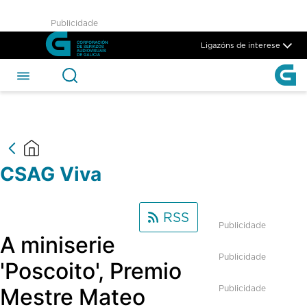
CSAG Viva - CSAG
Publicidade
Skip to Main Content
Ligazóns de interese
CSAG Viva
RSS
Publicidade
A miniserie
Publicidade
'Poscoito', Premio
Publicidade
Mestre Mateo