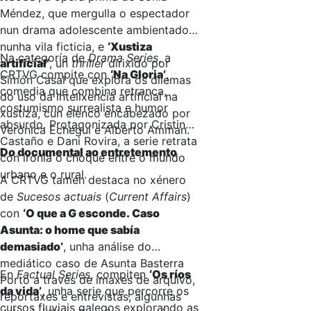
Méndez, que mergulla o espectador
nun drama adolescente ambientado
nunha vila ficticia, e
‘Xustiza
Na categoría de
Drama Series
, a
artificial’
, un
thriller
dirixido por
CRTVG compite con
‘Na Gloria’
,
Simón Casal que explora os dilemas
comedia que combina retranca,
do uso da intelixencia artificial na
costumismo surrealista e humor
xustiza, cun elenco encabezado por
absurdo. Protagonizada por Cristina
Verónica Echegui e Alberto Amman.
Castaño e Dani Rovira, a serie retrata
Do documental ao entretemento
con ironía o choque entre o mundo
urbano e o rural.
A CRTVG tamén destaca no xénero
de
Sucesos actuais
(
Current Affairs
)
con
‘O que a G esconde. Caso
Asunta: o home que sabía
demasiado’
, unha análise do
mediático caso de Asunta Basterra
En
Factual Series
, compiten
‘Os ríos
Porto a través de imaxes de arquivo,
da vida’
, unha serie que percorre os
reportaxes e entrevistas, algunhas
cursos fluviais galegos explorando as