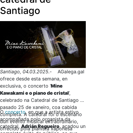
Santiago
Santiago, 04.03.2025.-
AGalega.gal
ofrece desde esta semana, en
exclusiva, o concerto ‘
Mine
Kawakami e o piano de cristal
’,
celebrado na Catedral de Santiago o
pasado 25 de xaneiro, coa cabida
O
concerto
, en que a artista estivo
completa. A catedral foi o escenario
acompañada polo organista da
dun evento musical extraordinario,
catedral,
Adrián Regueiro
, acadou un
ofrecido pola pianista xaponesa