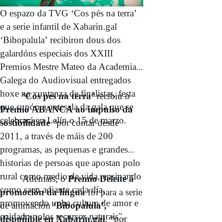
O espazo da TVG ‘Cos pés na terra’
e a serie infantil de Xabarin.gal
‘Bibopalula’ recibiron dous dos
galardóns especiais dos XXIII
Premios Mestre Mateo da Academia
Galega do Audiovisual entregados
hoxe na xuntanza de finalistas, festa
‘Cos pés na terra’
recibiu o
que supón a antesala da gala que se
Premio ABANCA ao impulso da
celebrará en Lalín o 15 de marzo.
sostibilidade
“por contar desde
2011, a través de máis de 200
programas, as pequenas e grandes
historias de persoas que apostan polo
rural como medio de vida, ensinando
Ademais, o
Premio Deleite á
como saen adiante cada día,
promoción da lingua
foi para a serie
promovendo unha cultura de amor e
de animación
‘Bibopalula’,
coidado polos recursos naturais".
dispoñible en Xabarin.gal
, “por