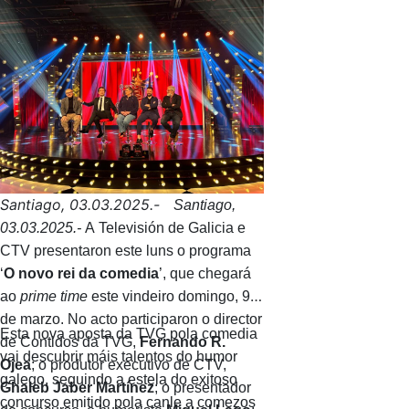
Galicia cos 88 sons do piano.
Santiago, 03.03.2025.-
Santiago,
03.03.2025.-
A Televisión de Galicia e
CTV presentaron este luns o programa
‘
O novo rei da comedia
’, que chegará
ao
prime time
este vindeiro domingo, 9
de marzo. No acto participaron o director
Esta nova aposta da TVG pola comedia
de Contidos da TVG,
Fernando R.
vai descubrir máis talentos do humor
Ojea
; o produtor executivo de CTV,
galego, seguindo a estela do exitoso
Ghaleb Jaber Martínez
; o presentador
concurso emitido pola canle a comezos