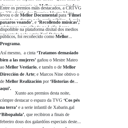
alzouse co premio ao
Mellor comunicador
Entre os premios máis destacados, a CRTVG
na 23ª edición dos Premios Mestre Mateo,
levou o de
Mellor Documental
para
‘Filmei
emitida en directo pola canle pública. A gala
paxaros voando’
, e
‘Recollendo músicas’,
celebrouse este sábado no Lalín Arena
dispoñible na plataforma dixital dos medios
presentada pola actriz Teté Delgado.
públicos, foi recoñecido como
Mellor
Programa
.
Así mesmo, a
cinta
‘Tratamos demasiado
bien a las mujeres
’
gañou o Mestre Mateo
ao
Mellor Vestiario
, e tamén o de
Mellor
Dirección de Arte
; e Marcos Nine obtivo o
de
Mellor Realización
por
‘Historias de
aquí’.
Xunto aos premios desta noite,
cómpre destacar o espazo da TVG
‘Cos pés
na terra’
e a serie infantil de Xabarin.gal
‘Bibopalula’
, que recibiron a finais de
febreiro dous dos galardóns especiais deste