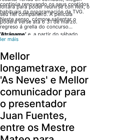
continúa renovando os seus contidos
loitará para poder reunirse con Rex, o
habituais da programación da TVG.
seu fiel compañeiro. A película
Neste senso, cómpre salientar o
poderá verse ata o 31 de marzo.
regreso á grella do concurso
‘Atrápame’
e, a partir do sábado,
ler máis
novas entregas do programa musical
‘Hit List’
.
Mellor
longametraxe, por
'As Neves' e Mellor
comunicador para
o presentador
Juan Fuentes,
entre os Mestre
Mateo para