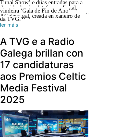
Tunai Show’ e dúas entradas para a
de vida da súa plataforma dixital,
vindeira ‘Gala de Fin de Ano’
………………………
AGalega.gal, creada en xaneiro de
da TVG.
2024 e que hoxe ofrece a maior
ler máis
oferta de contidos en galego
do
A TVG e a Radio
mundo.
Galega brillan con
17 candidaturas
aos Premios Celtic
Media Festival
2025