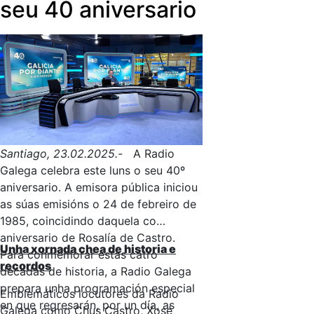
un peto, catro amigos que viven
seu 40 aniversario
aventuras relacionadas coa natureza, a
música e o seu contorno onde se
enxalzan valores como a amizade, a
empatía ou a resolución de conflitos
de maneira pacífica.
Santiago, 23.02.2025.-
A Radio
Galega celebra este luns o seu 40º
aniversario. A emisora pública iniciou
as súas emisións o 24 de febreiro de
1985, coincidindo daquela co
aniversario de Rosalía de Castro.
Unha xornada chea de historia e
Para conmemorar estas catro
recordos
décadas de historia, a Radio Galega
prepara unha programación especial
Emblemáticos locutores da Radio
en que regresarán, por un día, as
Galega como Chus Castro, Xosé