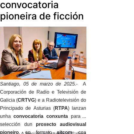
convocatoria
proxectos comúns.
pioneira de ficción
Santiago, 05 de marzo de 2025.-
A
Corporación de Radio e Televisión de
Galicia (
CRTVG
) e a Radiotelevisión do
Principado de Asturias (
RTPA
) lanzan
unha
convocatoria
conxunta
para a
selección dun
proxecto audiovisual
pioneiro
, en formato
sitcom
, coa
A iniciativa ‘Asturias e Galicia