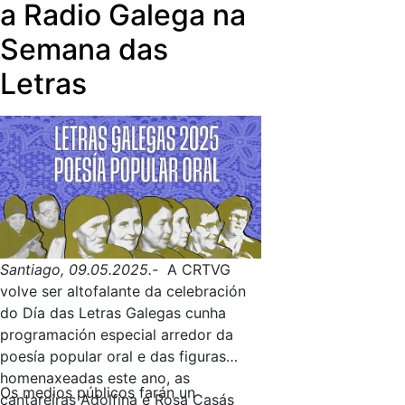
a Radio Galega na
Semana das
Letras
Santiago, 09.05.2025.-
A CRTVG
volve ser altofalante da celebración
do Día das Letras Galegas cunha
programación especial arredor da
poesía popular oral e das figuras
homenaxeadas este ano, as
Os medios públicos farán un
cantareiras Adolfina e Rosa Casás