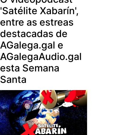
edición. En cada concerto estréase
'Satélite Xabarín',
unha peza encargada a un
compositor galego a partir do legado
entre as estreas
da persoa ou entidade celebrada.
destacadas de
AGalega.gal e
AGalegaAudio.gal
esta Semana
Santa