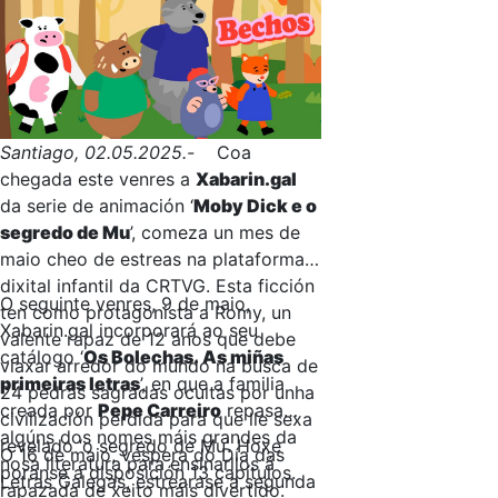
Santiago, 02.05.2025.-
Coa
chegada este venres a
Xabarin.gal
da serie de animación ‘
Moby Dick e o
segredo de Mu
’, comeza un mes de
maio cheo de estreas na plataforma
dixital infantil da CRTVG. Esta ficción
O seguinte venres, 9 de maio,
ten como protagonista a Romy, un
Xabarin.gal incorporará ao seu
valente rapaz de 12 anos que debe
catálogo ‘
Os Bolechas. As miñas
viaxar arredor do mundo na busca de
primeiras letras
’, en que a familia
24 pedras sagradas ocultas por unha
creada por
Pepe Carreiro
repasa
civilización perdida para que lle sexa
algúns dos nomes máis grandes da
revelado ‘o segredo de Mu’. Hoxe
O 16 de maio, véspera do Día das
nosa literatura para ensinarllos á
poranse a disposición 13 capítulos.
Letras Galegas, estrearase a segunda
rapazada de xeito máis divertido.