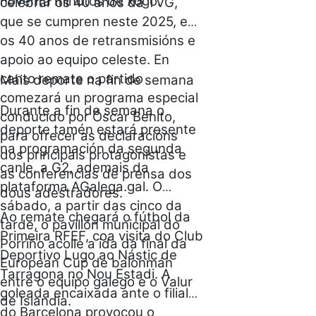
noventa minutos de xogo.
celebrar os 40 anos da TVG,
que se cumpren neste 2025, e
os 40 anos de retransmisións e
apoio ao equipo celeste.
En
canto remate o partido
Máis deporte na fin de semana
comezará un programa especial
Durante a fin de semana o
conducido por Óscar Benito,
deporte tamén estará presente
para ofrecer as declaracións
na programación da segunda
dos principais protagonistas e
canle, a G2, ademais da
as conferencias de prensa dos
plataforma AGalega.gal. O
dous adestradores.
sábado, a partir das cinco da
Ao remate chegará o fútbol da
tarde, o pavillón municipal do
Primeira RFEF, coa visita do Club
Porriño acolle a ida da final da
Deportivo Lugo ao Nástic de
European Cup de balonmán
Tarragona no Nou Estadi. A
entre o equipo galego e o Valur
goleada encaixada ante o filial
de Islandia.
do Barcelona provocou o