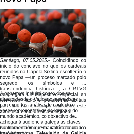
Santiago, 0
7
.05.2025.-
Coincidindo co
inicio do conclave no que os cardeais
reunidos na Capela Sixtina escollerán o
novo Papa —un proceso marcado polo
segredo, os símbolos e a
transcendencia histórica—, a CRTVG
A cobertura incluirá conexións en
despregará un dispositivo especial en
directo desde o Vaticano, entrevistas
televisión, radio e plataformas dixitais
con expertos, análise de contexto e
para informar en tempo real sobre este
voces representativas da Igrexa e do
acontecemento de alcance global.
mundo académico, co obxectivo de
achegar á audiencia galega as claves
No momento en que haxa fumata branca
dunha elección que marcará o futuro da
no Vaticano, a
Televisión de Galicia
Igrexa católica.