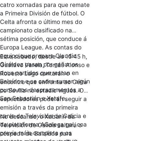
catro xornadas para que remate
a Primeira División de fútbol. O
Celta afronta o último mes do
campionato clasificado na
sétima posición, que conduce á
Europa League. As contas do
equipo que prepara Claudio
Este sábado, desde as 15:45 h,
Giráldez pasan por gañar os
Gustavo Varela, Tomás Alonso e
dous partidos que restan en
Roberto Lago contarán o
Balaídos e se cadra sumar algún
encontro que enfronta ao Celta
punto nos desprazamentos a
co Sevilla no estadio vigués. Os
San Sebastián e Xetafe.
espectadores poderán seguir a
emisión a través da primeira
canle da Televisión de Galicia e
No descanso, o
Xabarín da
da plataforma AGalega.gal, coa
Televisión de Galicia saltará o
previa máis completa e os
céspede de Balaídos para