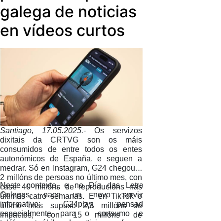
galega de noticias
en vídeos curtos
Santiago, 17.05.2025.-
Os servizos
dixitais da CRTVG son os máis
consumidos de entre todos os entes
autonómicos de España, e seguen a
medrar. Só en Instagram, G24 chegou a
2 millóns de persoas no último mes, con
Neste contexto, e no Día das Letras
case 40 millóns de reproducións nas
Galegas, nace un novo servizo
últimas catro semanas. E en TikTok o
informativo: G24play, pensado
último mes supuxo 2,3 millóns de
especialmente para o consumo en
impactos, con 15 millóns de