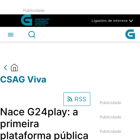
CSAG Viva - CSAG
Publicidade
Skip to Main Content
Ligazóns de interese
CSAG Viva
RSS
Publicidade
Nace G24play: a
Publicidade
primeira
Publicidade
plataforma pública