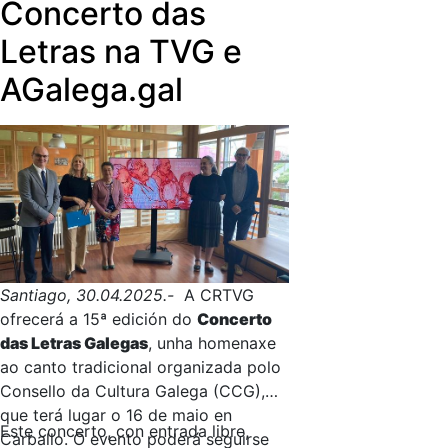
Concerto das
Letras na TVG e
AGalega.gal
Santiago, 30.04.2025.-
A CRTVG
ofrecerá a 15ª edición do
Concerto
das Letras Galegas
, unha homenaxe
ao canto tradicional organizada polo
Consello da Cultura Galega (CCG),
que terá lugar o 16 de maio en
Este concerto, con entrada libre,
Carballo. O evento poderá seguirse