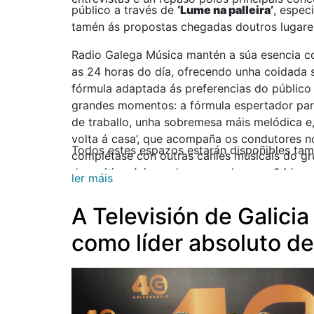
público a través de
‘Lume na palleira’
, espec
tamén ás propostas chegadas doutros lugares
Radio Galega Música mantén a súa esencia c
as 24 horas do día, ofrecendo unha coidada 
fórmula adaptada ás preferencias do público 
grandes momentos: a fórmula espertador par
de traballo, unha sobremesa máis melódica e,
volta á casa’, que acompaña os condutores no
Todos estes espazos estarán dispoñibles tam
complétase con outras canles musicais do gr
de emitir música galega en galego as 24 hor
ler máis
Picariña
, a canle infantil e xuvenil, manter
A Televisión de Galic
como líder absoluto de