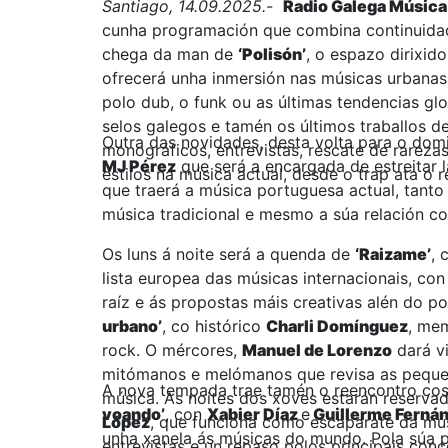
Santiago, 14.09.2025.-
Radio Galega Música
cunha programación que combina continuidad
chega da man de
‘Polisón’
, o espazo dirixid
ofrecerá unha inmersión nas músicas urbanas
polo dub, o funk ou as últimas tendencias gl
selos galegos e tamén os últimos traballos de
Outra das novidades, desta volta para o domi
monográficos, entrevistas, rescate de rarezas
MJ Pérez
que será a encargada de estreitar 
estilos na música actual, desde o trap ata o 
que traerá a música portuguesa actual, tant
música tradicional e mesmo a súa relación c
Os luns á noite será a quenda de
‘Raizame’
, 
lista europea das músicas internacionais, con
raíz e ás propostas máis creativas alén do p
urbano’
, co histórico
Charli Domínguez
, me
rock. O mércores,
Manuel de Lorenzo
dará v
mitómanos e melómanos que revisa as pequen
A nova tempada trae tamén o reencontro cos
música. As noites dos xoves estarán reserva
voando’
, con
Xabier Díaz
e
Guillerme Ferná
López
, que funciona como escaparate da mús
unha xanela ás músicas do mundo. Pola súa 
entrevistas e un repaso polos principais conc