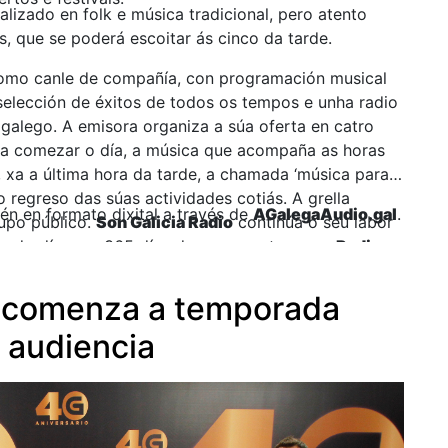
ializado en folk e música tradicional, pero atento
, que se poderá escoitar ás cinco da tarde.
omo canle de compañía, con programación musical
selección de éxitos de todos os tempos e unha radio
galego. A emisora organiza a súa oferta en catro
a comezar o día, a música que acompaña as horas
 xa a última hora da tarde, a chamada ‘música para a
 regreso das súas actividades cotiás. A grella
én en formato dixital a través de
AGalegaAudio.gal
.
upo público.
Son Galicia Radio
continúa o seu labor
as do día e os 365 días do ano, mentres que
Radio
á unha programación variada para este outono-inverno.
ia comenza a temporada
 audiencia