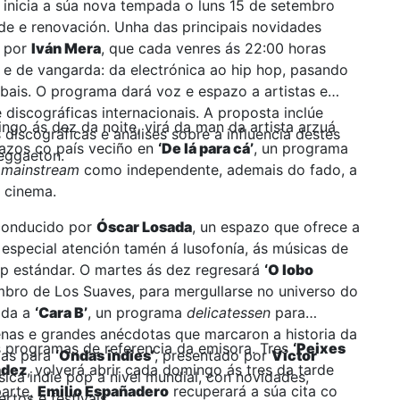
inicia a súa nova tempada o luns 15 de setembro
e e renovación. Unha das principais novidades
o por
Iván Mera
, que cada venres ás 22:00 horas
 e de vangarda: da electrónica ao hip hop, pasando
obais. O programa dará voz e espazo a artistas e
 discográficas internacionais. A proposta inclúe
ngo ás dez da noite, virá da man da artista arzuá
 discográficas e análises sobre a influencia destes
lazos co país veciño en
‘De lá para cá’
, un programa
reggaeton.
o
mainstream
como independente, ademais do fado, a
o cinema.
conducido por
Óscar Losada
, un espazo que ofrece a
 especial atención tamén á lusofonía, ás músicas de
op estándar. O martes ás dez regresará
‘O lobo
mbro de Los Suaves, para mergullarse no universo do
ida a
‘Cara B’
, un programa
delicatessen
para
as e grandes anécdotas que marcaron a historia da
 programas de referencia da emisora. Tres
‘Peixes
das para
‘Ondas indies’
, presentado por
Víctor
ndez
, volverá abrir cada domingo ás tres da tarde
ica indie pop a nivel mundial, con novidades,
parte,
Emilio Españadero
recuperará a súa cita co
ertos e festivais.