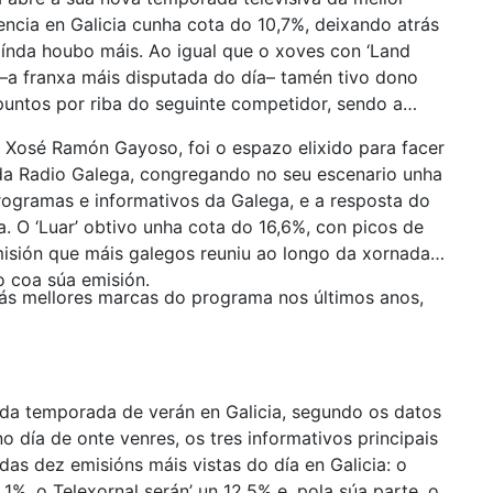
encia en Galicia cunha cota do 10,7%, deixando atrás
aínda houbo máis. Ao igual que o xoves con ‘Land
 –a franxa máis disputada do día– tamén tivo dono
puntos por riba do seguinte competidor, sendo a
e Xosé Ramón Gayoso, foi o espazo elixido para facer
a Radio Galega, congregando no seu escenario unha
ogramas e informativos da Galega, e a resposta do
ia. O ‘Luar’ obtivo unha cota do 16,6%, con picos de
misión que máis galegos reuniu ao longo da xornada:
 coa súa emisión.
 ás mellores marcas do programa nos últimos anos,
 da temporada de verán en Galicia, segundo os datos
 día de onte venres, os tres informativos principais
 das dez emisións máis vistas do día en Galicia: o
1%, o Telexornal serán’ un 12,5% e, pola súa parte, o