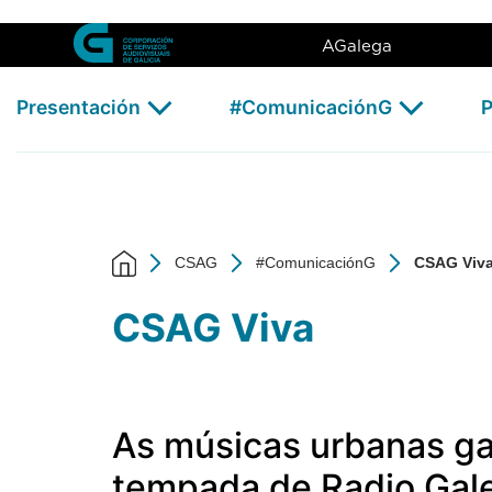
CSAG Viva - CSAG
Skip to Main Content
AGalega
Presentación
#ComunicaciónG
P
CSAG
#ComunicaciónG
CSAG Viv
CSAG Viva
As músicas urbanas g
tempada de Radio Gal