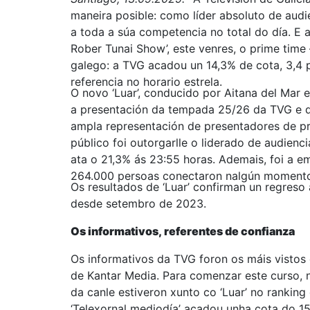
maneira posible: como líder absoluto de audi
a toda a súa competencia no total do día. E 
Rober Tunai Show’, este venres, o prime time
galego: a TVG acadou un 14,3% de cota, 3,4 
referencia no horario estrela.
O novo ‘Luar’, conducido por Aitana del Mar 
a presentación da tempada 25/26 da TVG e d
ampla representación de presentadores de pr
público foi outorgarlle o liderado de audienc
ata o 21,3% ás 23:55 horas. Ademais, foi a e
264.000 persoas conectaron nalgún momento
Os resultados de ‘Luar’ confirman un regreso
desde setembro de 2023.
Os informativos, referentes de confianza
Os informativos da TVG foron os máis vistos
de Kantar Media. Para comenzar este curso, no
da canle estiveron xunto co ‘Luar’ no ranking
‘Telexornal mediodía’ acadou unha cota do 15,