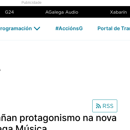
Publicidade
G24
AGalega Audio
Xabarín
rogramación
#AcciónsG
Portal de Tr
a
RSS
añan protagonismo na nova
ega Música