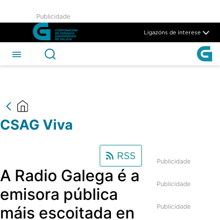
CSAG Viva - CSAG
Publicidade
Skip to Main Content
Ligazóns de interese
CSAG Viva
RSS
Publicidade
A Radio Galega é a
Publicidade
emisora pública
Publicidade
máis escoitada en