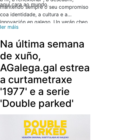
aquí cara ao mundo.
mantendo sempre o seu compromiso
coa identidade, a cultura e a
innovación en galego. Un verán cheo
ler máis
de historias que te acompañan…
onde estás ti! Porque todos os
Na última semana
contidos da Radio Galega podes
escoitalos cando queiras e onde
de xuño,
queiras en
AGalegaAudio.gal
. Unha
AGalega.gal estrea
plataforma de audio intuitiva, gratuíta
e fácil de manexar cos mellores
a curtametraxe
contidos e programas nativos dixitais
'1977' e a serie
da Radio Galega.
'Double parked'