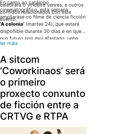
En canto ao catálogo
celebrará o vindeiro venres, e outros
cinematográfico, esta semana
contidos relacionados con este
ampliarase co filme de ciencia ficción
evento.
‘A colonia’
(martes 24), que estará
dispoñible durante 30 días e en que,
nun futuro non moi afastado, unha
ler máis
colonia no espazo envía un grupo de
astronautas á Terra nunha misión
A sitcom
chave para o seu futuro, e a película
‘Tenor’
(sábado 28), accesible
‘Coworkinaos’ será
durante 15 días e que ten como
o primeiro
protagonista un repartidor de sushi
que vive nun barrio marxinal de París
proxecto conxunto
e cuxa vida cambia cando coñece
de ficción entre a
unha eminente profesora de ópera.
CRTVG e RTPA