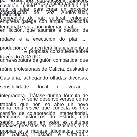
por estas tres corporacións públicas,
O proxecto contará tamén coa
castelán como linguas orixinais de
que se alían para crear un proxecto
coprodución de Voz Audiovisual,
produción.
compartido de raíz cultural, enfoque
empresa galega con ampla traxectoria
territorial e vocación internacional.
en ficción, que asumirá a xestión da
rodaxe e a execución do plan de
produción, e tamén terá financiamento a
A proposta constrúese sobre
través do AGADIC.
unha estrutura de guión compartida, que
reúne profesionais de Galicia, Euskadi e
Cataluña, achegando olladas diversas,
sensibilidade local e vocación
integradora. Trátase dunha fórmula de
A serie desenvolverase como
traballo que non só abre un novo
unha
road movie
que conecta os tres
camiño de colaboración interterritorial,
territorios históricos do Estado, con
senón que pon en valor as culturas
rodaxes previstas en localizacións reais
propias e a riqueza idiomática como
de Galicia, Euskadi e Cataluña.