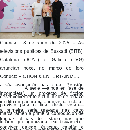
Cuenca, 18 de xuño de 2025
– As
televisións públicas de Euskadi (EITB),
Cataluña (3CAT) e Galicia (TVG)
anuncian hoxe, no marco do foro
Conecta FICTION & ENTERTAINMENT,
a súa asociación para crear ‘Pensión
A serie —aínda en fase de
Incompleta’, un proxecto de ficción
desenvolvemento e cun inicio de rodaxe
inédito no panorama audiovisual estatal:
previsto para o final deste verán—
a primeira serie gravada nas catro
marca tamén a primeira coprodución de
linguas oficiais do Estado, nas que
ficción protagonizada exclusivamente
conviven galego, éuscaro, catalán e