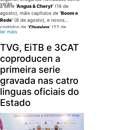
verán.
a serie
‘Angus & Cheryl’
(14 de
agosto), máis capítulos de
‘Boom e
Reds’
(8 de agosto), e novos
contidos de
‘Chupóns
’ (22 de
ler máis
agosto) e
‘Os misterios de Alfred’
.
TVG, EiTB e 3CAT
coproducen a
primeira serie
gravada nas catro
linguas oficiais do
Estado