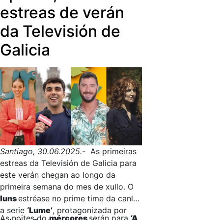
estreas de verán
dúbidas de pais e nais galegos, dun
xeito didáctico e divertido.
da Televisión de
Galicia
Santiago, 30.06.2025.-
As primeiras
estreas da Televisión de Galicia para
este verán chegan ao longo da
primeira semana do mes de xullo. O
luns
estréase no prime time da canle
a serie
‘Lume’
, protagonizada por
As noites do
mércores
serán para
‘A