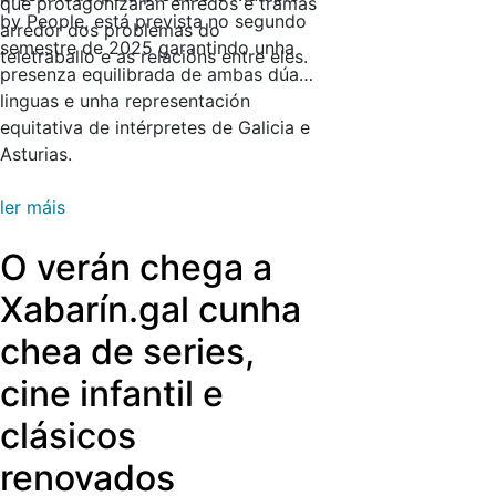
que protagonizarán enredos e tramas
by People, está prevista no segundo
arredor dos problemas do
semestre de 2025 garantindo unha
teletraballo e as relacións entre eles.
presenza equilibrada de ambas dúas
linguas e unha representación
equitativa de intérpretes de Galicia e
Asturias.
ler máis
O verán chega a
Xabarín.gal cunha
chea de series,
cine infantil e
clásicos
renovados