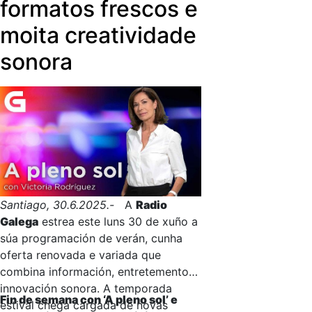
formatos frescos e
‘Lixa e verniz'
; series documentais,
moita creatividade
como
‘Invasoras: unha ameaza
silente’
, ou os
concertos en directo
sonora
máis apetecibles do circuíto
festivaleiro galego.
Santiago, 30.6.2025.-
A
Radio
Galega
estrea este luns 30 de xuño a
súa programación de verán, cunha
oferta renovada e variada que
combina información, entretemento e
innovación sonora. A temporada
Fin de semana con ‘A pleno sol’ e
estival chega cargada de novas