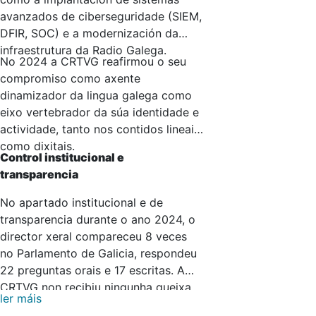
avanzados de ciberseguridade (SIEM,
DFIR, SOC) e a modernización da
infraestrutura da Radio Galega.
No 2024 a CRTVG reafirmou o seu
compromiso como axente
dinamizador da lingua galega como
eixo vertebrador da súa identidade e
actividade, tanto nos contidos lineais
como dixitais.
Control institucional e
transparencia
No apartado institucional e de
transparencia durante o ano 2024, o
director xeral compareceu 8 veces
no Parlamento de Galicia, respondeu
22 preguntas orais e 17 escritas. A
CRTVG non recibiu ningunha queixa
ler máis
perante a Valedora do Pobo e foi