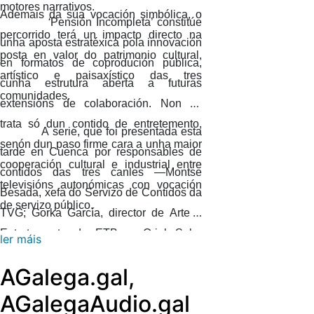
motores narrativos.
Ademais da súa vocación simbólica, o
‘
Pensión Incompleta’ constitúe
percorrido terá un impacto directo na
unha aposta estratéxica pola innovación
posta en valor do patrimonio cultural,
en formatos de coprodución pública,
artístico e paisaxístico das tres
cunha estrutura aberta a futuras
comunidades.
extensións de colaboración. Non se
trata só dun contido de entretemento,
A serie, que foi presentada esta
senón dun paso firme cara a unha maior
tarde en Cuenca por responsables de
cooperación cultural e industrial entre
contidos das tres canles —Montse
televisións autonómicas con vocación
Besada, xefa do Servizo de Contidos da
de servizo público.
TVG; Gorka García, director de Arte e
Entretemento de ETB; e Oriol Sala-
ler máis
Patau, xefe do Departamento de Ficción
AGalega.gal,
e Cinema de 3CAT—, ten como punto
de partida un grupo de aparentemente
AGalegaAudio.gal