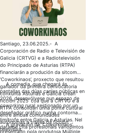
Santiago, 23.06.2025.- A
Corporación de Radio e Televisión de
Galicia (CRTVG) e a Radiotelevisión
do Principado de Asturias (RTPA)
financiarán a produción da sitcom
‘Coworkinaos’, proxecto que resultou
A comedia, que chegará ás
gañador da primeira convocatoria
pantallas das dúas canles públicas en
conxunta ‘Asturias e Galicia crean
2026, desenvólvese nun espazo de
ficción 2025’ coa que a CRTVG e a
coworking
rural xestionado por un
RTPA consolidan unha ponte cultural
deseñador gráfico nunha contorna
entre ambas comunidades
limítrofe entre Galicia e Asturias. Nel
autónomas a través da ficción
A gravación de ‘Coworkinaos’,
daranse cita profesionais variopintos
televisiva.
presentado pola produtora Múltiple