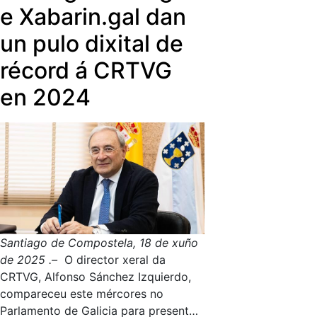
entrañables viaxeiros do IMSERSO que,
e Xabarin.gal dan
da noite para a mañá, se converten nos
un pulo dixital de
principais sospeitosos da desaparición
de obras de arte. Será unha serie coral,
récord á CRTVG
para todos os públicos, e chegará ás
en 2024
pantallas destes tres territorios en 2026.
Santiago de Compostela, 18 de xuño
de 2025 .–
O director xeral da
CRTVG, Alfonso Sánchez Izquierdo,
compareceu este mércores no
Parlamento de Galicia para presentar